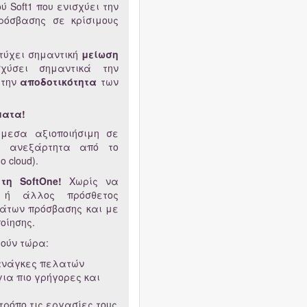
ύ Soft1 που ενισχύει την
ρόσβασης σε κρίσιμους
τύχει σημαντική
μείωση
ύσει σημαντικά την
 την
αποδοτικότητα
των
ματα!
μεσα αξιοποιήσιμη σε
1, ανεξάρτητα από το
ο cloud).
η SoftOne!
Χωρίς να
ς ή άλλος πρόσθετος
μάτων πρόσβασης και με
οίησης.
ρούν τώρα:
 ανάγκες πελατών
ια πιο γρήγορες και
τρόπο τις εργασίες τους