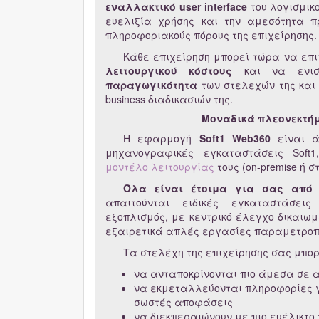
εναλλακτικό user interface
του λογισμικο
ευελιξία χρήσης και την αμεσότητα π
πληροφοριακούς πόρους της επιχείρησης.
Κάθε επιχείρηση μπορεί τώρα να επι
λειτουργικού κόστους
και να ενισχ
παραγωγικότητα
των στελεχών της και
business διαδικασιών της.
Μοναδικά πλεονεκτή
Η εφαρμογή
Soft1 Web360
είναι ά
μηχανογραφικές εγκαταστάσεις Soft
μοντέλο λειτουργίας
τους (on-premise ή στ
Όλα είναι έτοιμα για σας από τ
απαιτούνται ειδικές εγκαταστάσει
εξοπλισμός, με κεντρικό έλεγχο δικαιω
εξαιρετικά απλές εργασίες παραμετροπ
Τα στελέχη της επιχείρησης σας μπο
να ανταποκρίνονται πιο άμεσα σε
να εκμεταλλεύονται πληροφορίες γ
σωστές αποφάσεις
να διεκπεραιώνουν με πιο ευέλικτο 